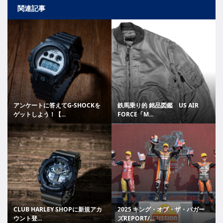
関連記事
アンケートに答えてG-SHOCKを
鉄馬乗り的 銘品図鑑 US AIR
ゲットしよう！【...
FORCE「M...
CLUB HARLEY SHOPに新規アカ
2025 キング・オブ・ザ・バガー
ウント登...
ズREPORT/...