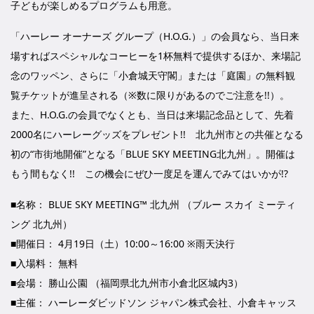
子どもが楽しめるプログラムも用意。
「ハーレー オーナーズ グループ（H.O.G.）」の会員なら、当日来
場すればスペシャルなコーヒーを1杯無料で提供するほか、来場記
念のワッペン、さらに「小倉城天守閣」または「庭園」の無料観
覧チケットが進呈される（※数に限りがあるのでご注意を!!）。
また、H.O.G.の会員でなくとも、当日は来場記念品として、先着
2000名にハーレーグッズをプレゼント!! 北九州市との共催となる
初の“市街地開催”となる「BLUE SKY MEETING北九州」。開催は
もう間もなく!! この機会にぜひ一度足を運んでみてはいかが!?
■名称： BLUE SKY MEETING™ 北九州 （ブルー スカイ ミーティ
ング 北九州）
■開催日： 4月19日（土）10:00～16:00 ※雨天決行
■入場料： 無料
■会場： 勝山公園 （福岡県北九州市小倉北区城内3）
■主催： ハーレーダビッドソン ジャパン株式会社、小倉キャッス