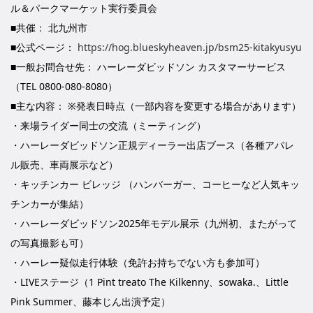
ル＆パークマーケット実行委員会
■共催： 北九州市
■公式ページ：
https://hog.blueskyheaven.jp/bsm25-kitakyusyu
■一般お問合せ先： ハーレーダビッドソン カスタマーサービス
（TEL 0800-080-8080）
■主な内容： ※発表日時点（一部内容を変更する場合があります）
・来場ライダー同士の交流（ミーティング）
・ハーレーダビッドソン正規ディーラー出店ブース（各種アパレ
ル販売、車両展示など）
・キッチンカー ビレッジ （ハンバーガー、コーヒーなど人気キッ
チンカーが集結）
・ハーレーダビッドソン2025年モデル展示（九州初、またがって
の写真撮影も可）
・ハーレー疑似走行体験（免許お持ちでない方も参加可）
・LIVEステージ（1 Pint treato The Kilkenny、sowaka.、Little
Pink Summer、藤本じん出演予定）