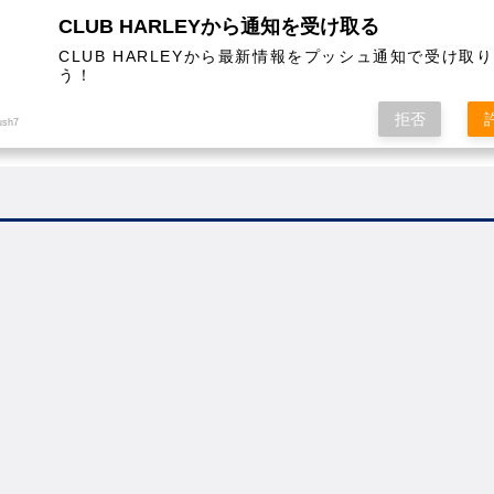
CLUB HARLEYから通知を受け取る
CLUB HARLEYから最新情報をプッシュ通知で受け取
う！
AL
COLUMN
EVENT
MAGAZINE
SHOPPING
拒否
ush7