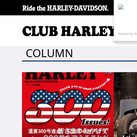
SPECI
Powered by P
COLUMN
通算300号達成! 記念すべき『クラ