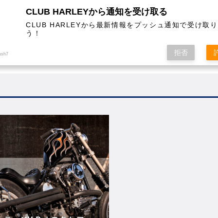
CLUB HARLEYから通知を受け取る
CLUB HARLEYから最新情報をプッシュ通知で受け取
う！
AL
COLUMN
EVENT
MAGAZINE
SHOPPING
拒否
ush7