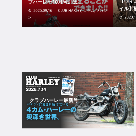
【ヴィン
ブハーレー10月号』は...
イル】極
2025.09.16
CLUB HARLEY
,
コラム
,
マガジ
ン
2023.1
クラブハーレー最新号