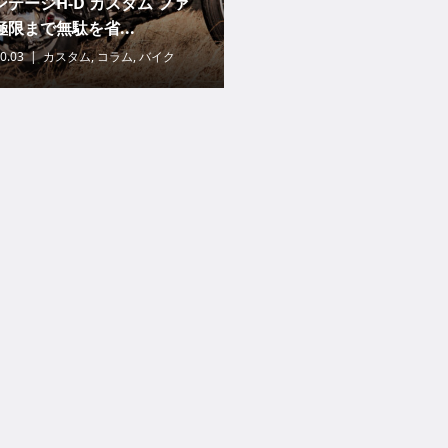
テージH-D カスタム ファ
限まで無駄を省...
0.03
カスタム
,
コラム
,
バイク