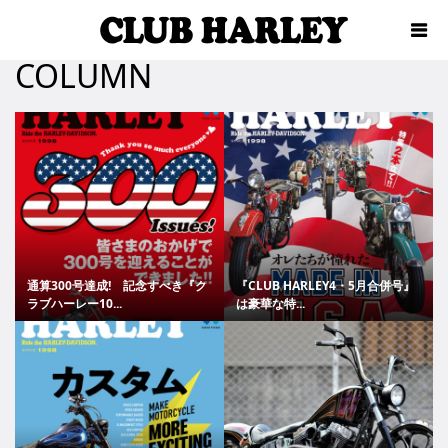
COLUMN
通算300号達成! 記念すべき『ク
『CLUB HARLEY4・5月合併号』
ラブハーレー10...
は豪華な特...