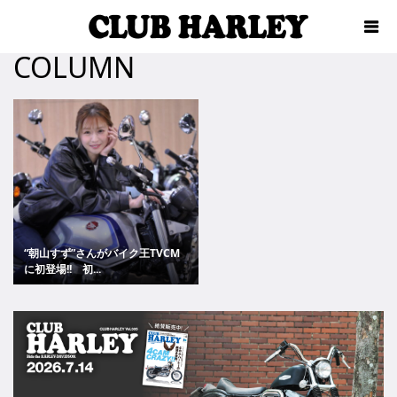
COLUMN
“朝山すず”さんがバイク王TVCM
に初登場!! 初...