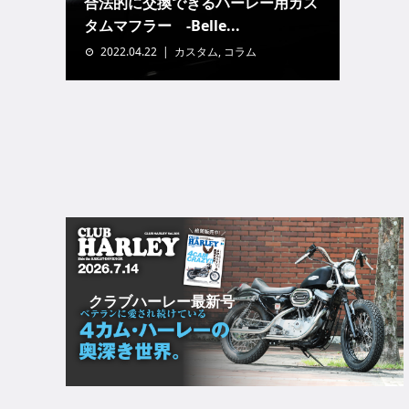
合法的に交換できるハーレー用カス
タムマフラー -Belle...
2022.04.22
カスタム
,
コラム
クラブハーレー最新号