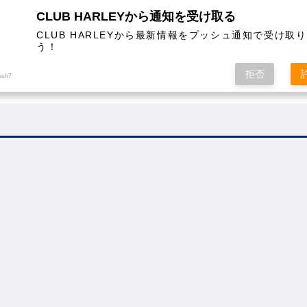
CLUB HARLEYから通知を受け取る
CLUB HARLEYから最新情報をプッシュ通知で受け取
う！
AL
COLUMN
EVENT
MAGAZINE
SHOPPING
拒否
ush7