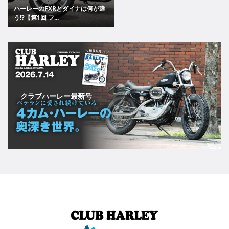
ハーレーのFXRとダイナは何が違
う!?【第1回 フ...
クラブハーレー最新号