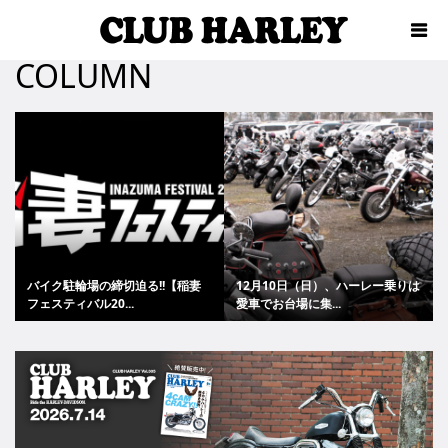
COLUMN
バイク駐輪場の締切迫る!!【稲妻
12月10日（日）、ハーレー乗りは
フェスティバル20...
愛車でお台場に集...