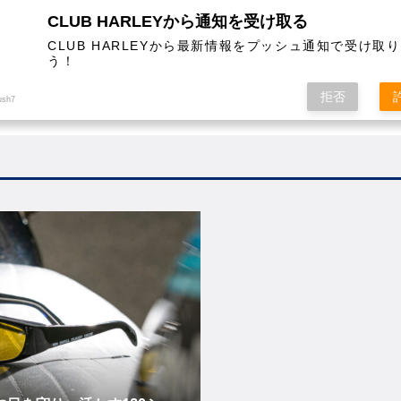
CLUB HARLEYから通知を受け取る
CLUB HARLEYから最新情報をプッシュ通知で受け取
う！
AL
COLUMN
EVENT
MAGAZINE
SHOPPING
拒否
ush7