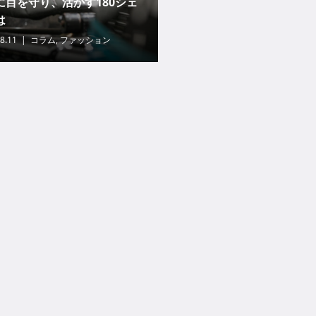
に目を守り、活かす180シェ
は
8.11
コラム
,
ファッション