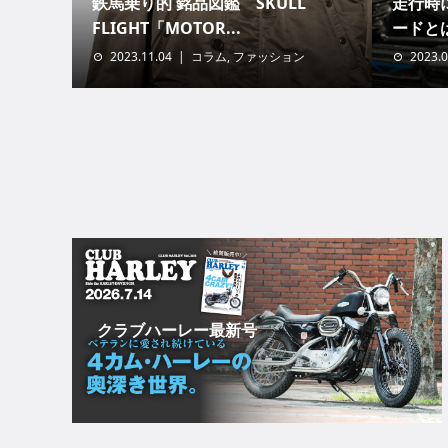
鉄馬乗り的 銘品図鑑 SKULL
走行時
FLIGHT「MOTOR...
ードと
2023.11.04
コラム
,
ファッション
2023.0
クラブハーレー最新号