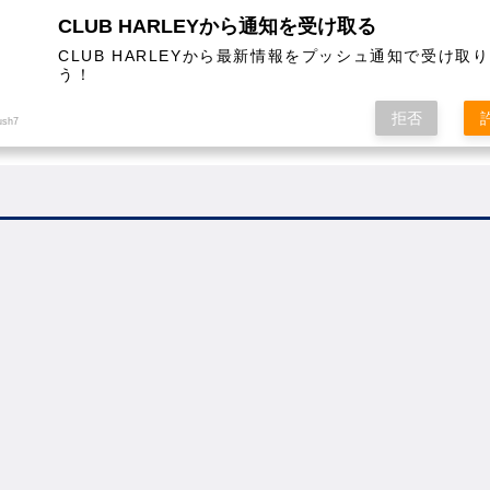
CLUB HARLEYから通知を受け取る
CLUB HARLEYから最新情報をプッシュ通知で受け取
う！
AL
COLUMN
EVENT
MAGAZINE
SHOPPING
拒否
ush7