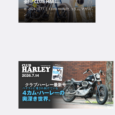
全! 『CLUB HARL...
2024.10.11
CLUB HARLEY
,
コラム
,
マガジ
ン
クラブハーレー最新号