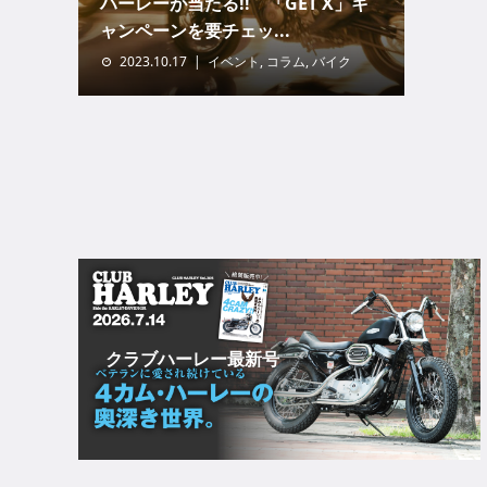
ハーレーが当たる!! 「GET X」キ
ャンペーンを要チェッ...
2023.10.17
イベント
,
コラム
,
バイク
クラブハーレー最新号