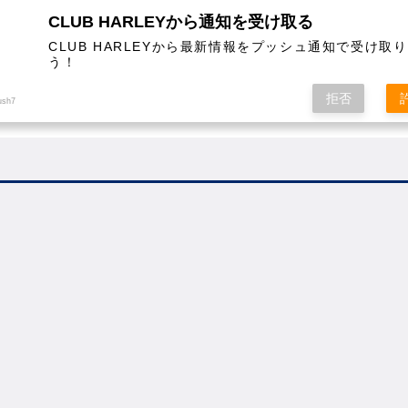
CLUB HARLEYから通知を受け取る
CLUB HARLEYから最新情報をプッシュ通知で受け取
う！
AL
COLUMN
EVENT
MAGAZINE
SHOPPING
拒否
ush7