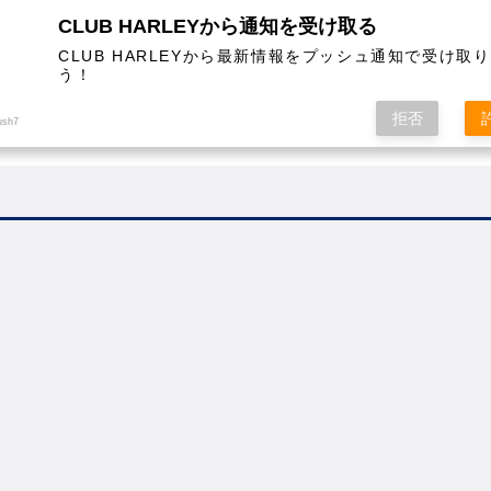
CLUB HARLEYから通知を受け取る
CLUB HARLEYから最新情報をプッシュ通知で受け取
う！
AL
COLUMN
EVENT
MAGAZINE
SHOPPING
拒否
ush7