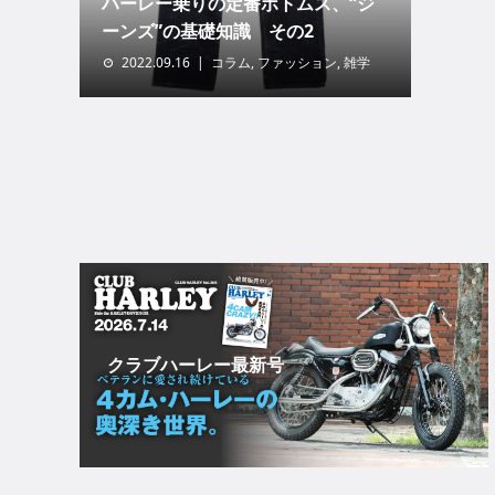
ハーレー乗りの定番ボトムス、“ジ
ーンズ”の基礎知識 その2
2022.09.16
コラム
,
ファッション
,
雑学
クラブハーレー最新号