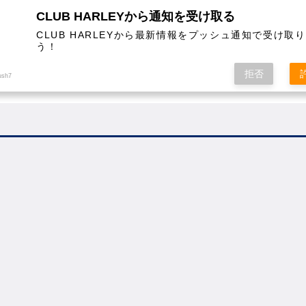
CLUB HARLEYから通知を受け取る
CLUB HARLEYから最新情報をプッシュ通知で受け取
う！
AL
COLUMN
EVENT
MAGAZINE
SHOPPING
拒否
ush7