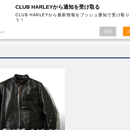
CLUB HARLEYから通知を受け取る
CLUB HARLEYから最新情報をプッシュ通知で受け取
う！
AL
COLUMN
EVENT
MAGAZINE
SHOPPING
拒否
ush7