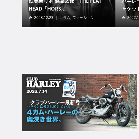
鉄馬乗り的 銘品図鑑 THE FLAT
ハ―レ
HEAD「HORS...
ャケッ
2023.12.23
コラム
,
ファッション
2022.1
クラブハーレー最新号