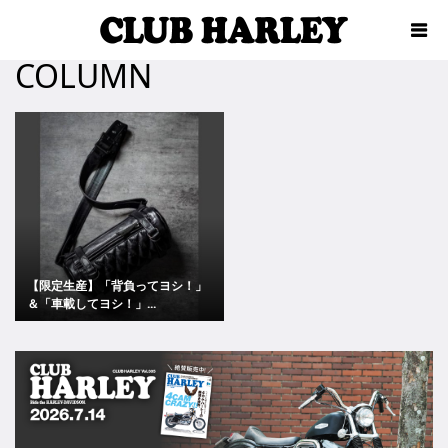
COLUMN
【限定生産】「背負ってヨシ！」
＆「車載してヨシ！」...