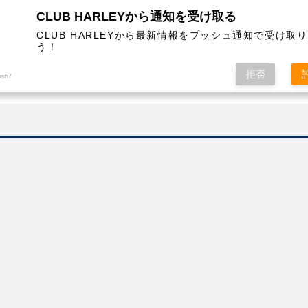
CLUB HARLEYから通知を受け取る
CLUB HARLEYから最新情報をプッシュ通知で受け取
う！
AL
COLUMN
EVENT
MAGAZINE
SHOPPING
拒否
ush7