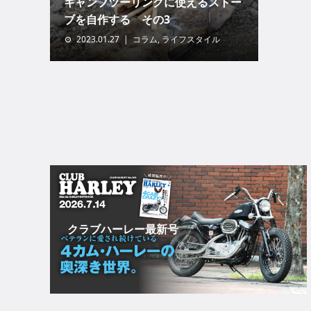
キャンプツーリングに使えるストー
ブを自作する その3
2023.01.27
コラム
,
ライフスタイル
クラブハーレー最新号