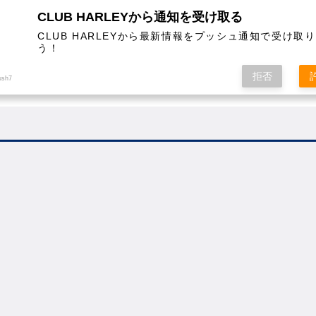
CLUB HARLEYから通知を受け取る
CLUB HARLEYから最新情報をプッシュ通知で受け取
う！
AL
COLUMN
EVENT
MAGAZINE
SHOPPING
拒否
ush7