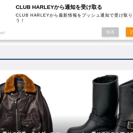
CLUB HARLEYから通知を受け取る
CLUB HARLEYから最新情報をプッシュ通知で受け取
う！
AL
COLUMN
EVENT
MAGAZINE
SHOPPING
拒否
ush7