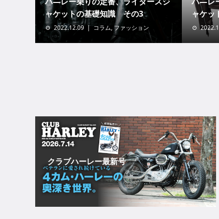
ハ―レー乗りの定番、ライダースジ
ハ―レ
ャケットの基礎知識 その3
ャケッ
2022.12.09
コラム
,
ファッション
2022.1
クラブハーレー最新号