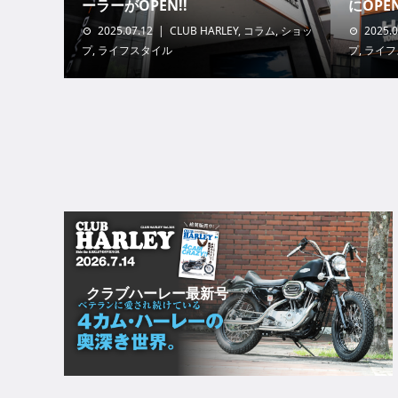
ーラーがOPEN!!
にOPEN
2025.07.12
CLUB HARLEY
,
コラム
,
ショッ
2025.0
プ
,
ライフスタイル
プ
,
ライフ
クラブハーレー最新号