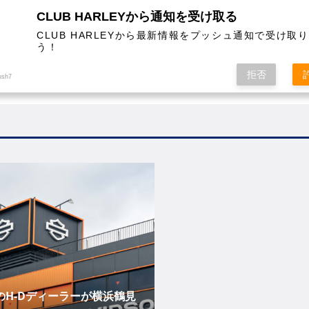
CLUB HARLEYから通知を受け取る
CLUB HARLEYから最新情報をプッシュ通知で受け取
う！
AL
COLUMN
EVENT
MAGAZINE
SHOPPING
拒否
ush7
のH-Dディーラーが横浜鶴見