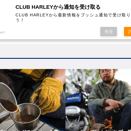
CLUB HARLEYから通知を受け取る
CLUB HARLEYから最新情報をプッシュ通知で受け取
う！
AL
COLUMN
EVENT
MAGAZINE
SHOPPING
拒否
ush7