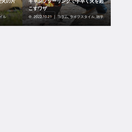
焚火の片
キャンプツーリングで手早く火を起
こすワザ
イル
2022.10.21
コラム
,
ライフスタイル
,
雑学