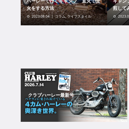
ハーレーで行くキャンプ 直火で焚
キャン
火をする方法
煎して
2023.08.04
コラム
,
ライフスタイル
2023.0
クラブハーレー最新号