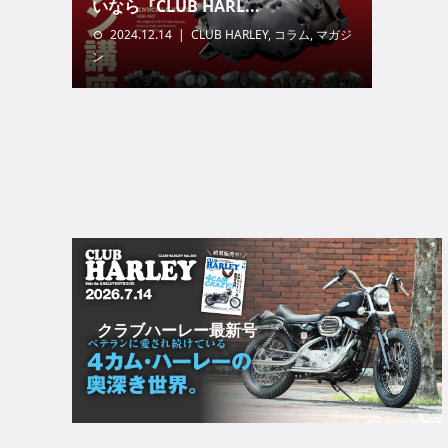
いなら『CLUB HARL...
2024.12.14
CLUB HARLEY
,
コラム
,
マガジ
ン
クラブハーレー最新号