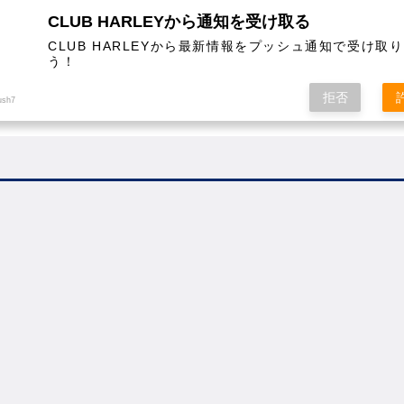
CLUB HARLEYから通知を受け取る
CLUB HARLEYから最新情報をプッシュ通知で受け取
う！
AL
COLUMN
EVENT
MAGAZINE
SHOPPING
拒否
ush7