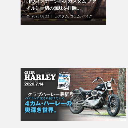
【ヴィンテージH-D カスタム ファ
イル】一切の無駄を排除...
2023.08.22
カスタム
,
コラム
,
バイク
クラブハーレー最新号