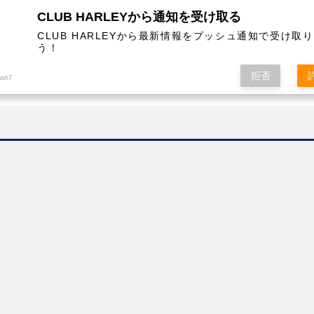
CLUB HARLEYから通知を受け取る
CLUB HARLEYから最新情報をプッシュ通知で受け取
う！
AL
COLUMN
EVENT
MAGAZINE
SHOPPING
拒否
ush7