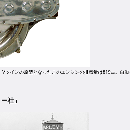
載。Vツインの原型となったこのエンジンの排気量は819㏄。自動
レー社」