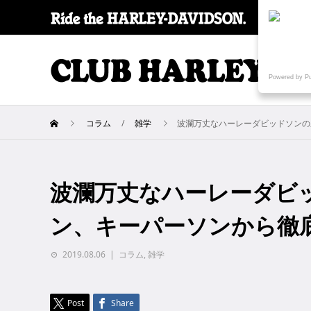
SPECI
Powered by P
コラム
雑学
波瀾万丈なハーレーダビッドソンの
波瀾万丈なハーレーダビ
ン、キーパーソンから徹
2019.08.06
コラム
,
雑学
Post
Share