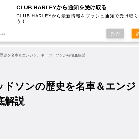
CLUB HARLEYから通知を受け取る
CLUB HARLEYから最新情報をプッシュ通知で受け取
う！
AL
COLUMN
EVENT
MAGAZINE
SHOPPING
拒否
ush7
歴史を名車＆エンジン、キーパーソンから徹底解説
ッドソンの歴史を名車＆エンジ
底解説