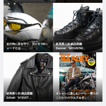
走行時に目を守り、活かす180シ
鉄馬乗り的 銘品図鑑
ェードとは
Danner「MOUNTAI...
鉄馬乗り的 銘品図鑑
オシャレに楽しむハーレー乗りの
Schott「613UST ...
こだわりのウエア＆ギ...