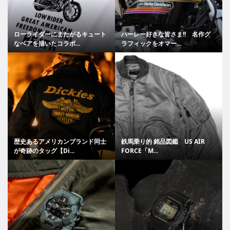
ローライダーにまたがるキュート
ハーレー好きな皆さま!! 名作グ
なベアを描いたコラボ...
ラフィックをオマー...
歴史あるアメリカンブランド同士
鉄馬乗り的 銘品図鑑 US AIR
が奇跡のタッグ【Di...
FORCE「M...