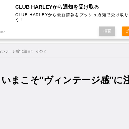
CLUB HARLEYから通知を受け取る
CLUB HARLEYから最新情報をプッシュ通知で受け取
う！
AL
COLUMN
EVENT
MAGAZINE
SHOPPING
拒否
ush7
ィンテージ感”に注目!! その２
】いまこそ“ヴィンテージ感”に