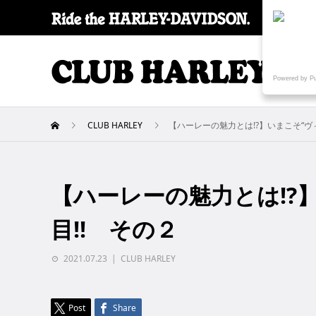
SPECI
Powered by P
CLUB HARLEY
【ハーレーの魅力とは!?】いまこそ“ヴ
【ハーレーの魅力とは!?
目!! その２
2021.07.23
CLUB HARLEY
Post
Share