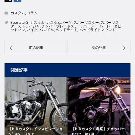
カスタム
,
コラム
SportsterS
,
カスタム
,
カスタムパーツ
,
スポーツスター
,
スポーツス
ターS
,
トライジャ
,
ナンバープレートステー
,
ハーレー
,
ハーレーダビ
ッドソン
,
バイク
,
ハンドル
,
ヘッドライト
,
ヘッドライトマウント
関連記事
【H-Dカスタム インスピレーショ
【H-Dカスタム考察】チョッパー
ン】#5 旧きよ...
とは!? 第2回