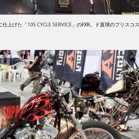
に仕上げた「
105 CYCLE SERVICE
」のFXR。ド直球のフリスコ