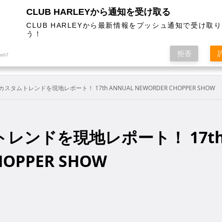
CLUB HARLEYから通知を受け取る
CLUB HARLEYから最新情報をプッシュ通知で受け取
う！
AL
COLUMN
EVENT
MAGAZINE
SHOPPING
拒否
ush7
タムトレンドを現地レポート！ 17th ANNUAL NEWORDER CHOPPER SHOW
レンドを現地レポート！ 17t
HOPPER SHOW