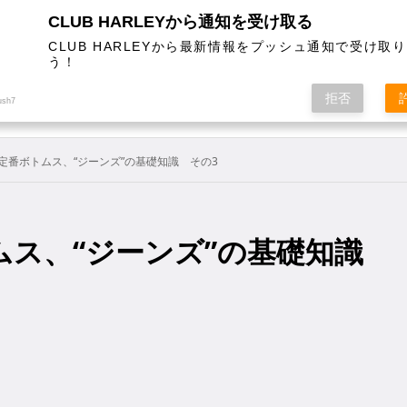
CLUB HARLEYから通知を受け取る
CLUB HARLEYから最新情報をプッシュ通知で受け取
う！
AL
COLUMN
EVENT
MAGAZINE
SHOPPING
拒否
ush7
定番ボトムス、“ジーンズ”の基礎知識 その3
ムス、“ジーンズ”の基礎知識