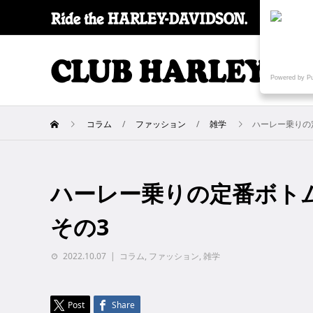
SPECI
Powered by P
コラム
ファッション
雑学
ハーレー乗りの
ハーレー乗りの定番ボト
その3
2022.10.07
コラム
,
ファッション
,
雑学
Post
Share