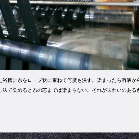
た浴槽に糸をロープ状に束ねて何度も浸す。染まったら溶液か
方法で染めると糸の芯までは染まらない。それが味わいのある