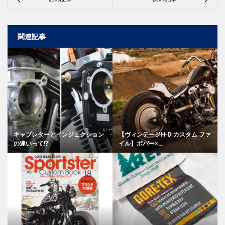
関連記事
キャブレターとインジェクション
【ヴィンテージH-D カスタム ファ
の違いって!?
イル】ボバー×...