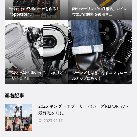
自分だけの究極の一台を作る！
雨のツーリングの必需品、レイン
『Sportster ...
ウエアの性能を復活さ...
空冷と水冷の違いって、つまりど
ジーンズをはきこなすコツはロー
ーいうこと!?
ルアップにあり！
新着記事
2025 キング・オブ・ザ・バガーズREPORT/7～
最終戦を前に...
2025.09.17