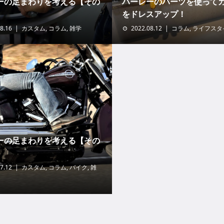
ーの足まわりを考える【その
ハーレーのパーツを使って
をドレスアップ！
8.16
カスタム
,
コラム
,
雑学
2022.08.12
コラム
,
ライフスタ
ーの足まわりを考える【その
7.12
カスタム
,
コラム
,
バイク
,
雑