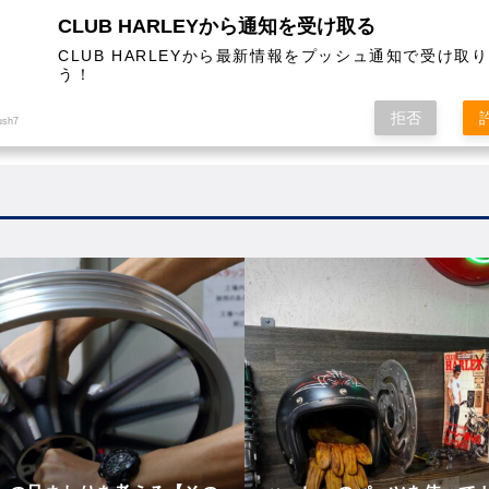
CLUB HARLEYから通知を受け取る
CLUB HARLEYから最新情報をプッシュ通知で受け取
う！
AL
COLUMN
EVENT
MAGAZINE
SHOPPING
拒否
ush7