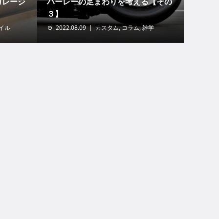
ガレージ
ハーレーの足まわりを考える【その
３】
イル
2022.08.09
カスタム
,
コラム
,
雑学