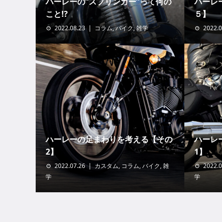
ハーレーの“スプリンガー”って何の
ハーレ
こと!?
５】
2022.08.23
コラム
,
バイク
,
雑学
2022.0
ハーレーの足まわりを考える【その
ハーレ
2】
1】
2022.07.26
カスタム
,
コラム
,
バイク
,
雑
2022.0
学
学