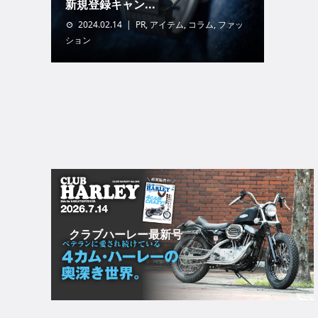
新規登録キャン...
2024.02.14
PR
,
アイテム
,
コラム
,
ファッ
ション
クラブハーレー最新号