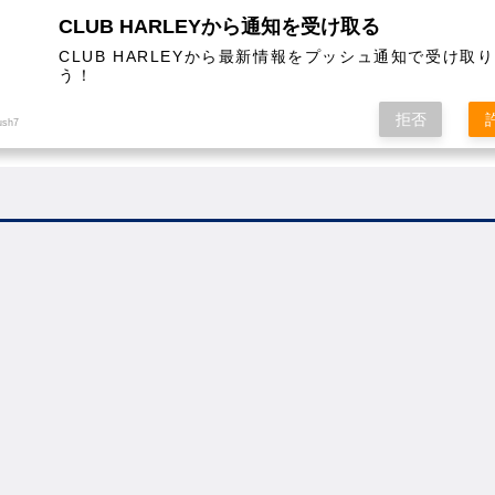
CLUB HARLEYから通知を受け取る
CLUB HARLEYから最新情報をプッシュ通知で受け取
う！
AL
COLUMN
EVENT
MAGAZINE
SHOPPING
拒否
ush7