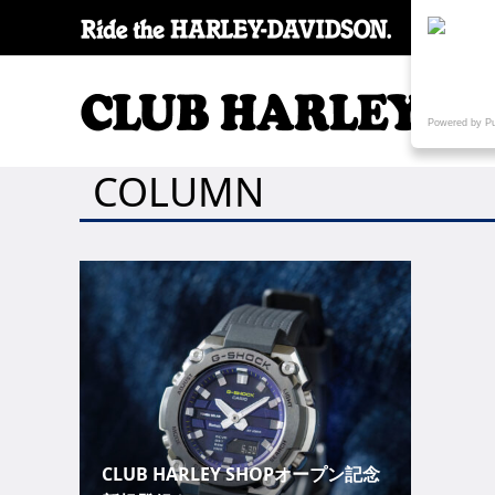
SPECI
Powered by P
COLUMN
CLUB HARLEY SHOPオープン記念