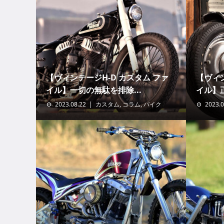
【ヴィンテージH-D カスタム ファ
【ヴィン
イル】一切の無駄を排除...
イル】正
2023.08.22
カスタム
,
コラム
,
バイク
2023.0