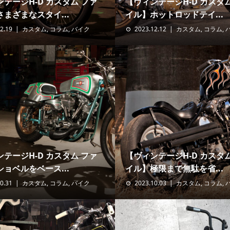
テージH-D カスタム ファ
【ヴィンテージH-D カスタ
まざまなスタイ...
イル】ホットロッドテイ...
2.19
カスタム
,
コラム
,
バイク
2023.12.12
カスタム
,
コラム
,
テージH-D カスタム ファ
【ヴィンテージH-D カスタ
ョベルをベース...
イル】極限まで無駄を省...
0.31
カスタム
,
コラム
,
バイク
2023.10.03
カスタム
,
コラム
,