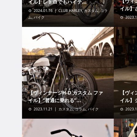
【ヴィン
イル】レトロでもハイテ...
イル】さ
2024.01.16
CLUB HARLEY
,
カスタム
,
コラ
ム
,
バイク
2023.1
【ヴィンテージH-D カスタム ファ
【ヴィン
イル】“普通に乗れる”...
イル】シ
2023.11.21
カスタム
,
コラム
,
バイク
2023.1