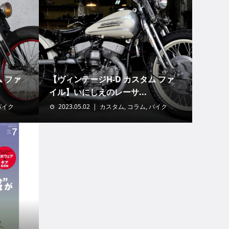
ム ファ
【ヴィンテージH-D カスタム ファ
イル】いにしえのレーサ...
バイク
2023.05.02
カスタム
,
コラム
,
バイク