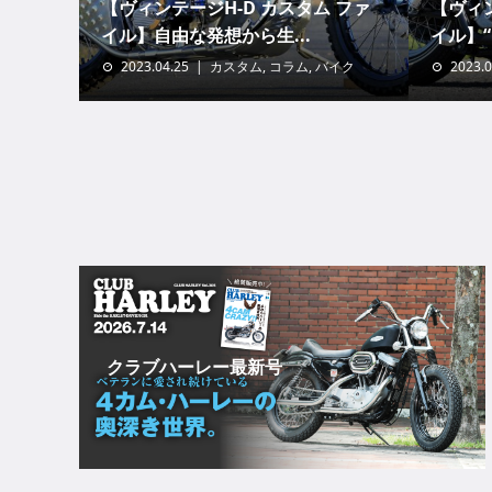
【ヴィンテージH-D カスタム ファ
【ヴィン
イル】自由な発想から生...
イル】“
2023.04.25
カスタム
,
コラム
,
バイク
2023.0
クラブハーレー最新号