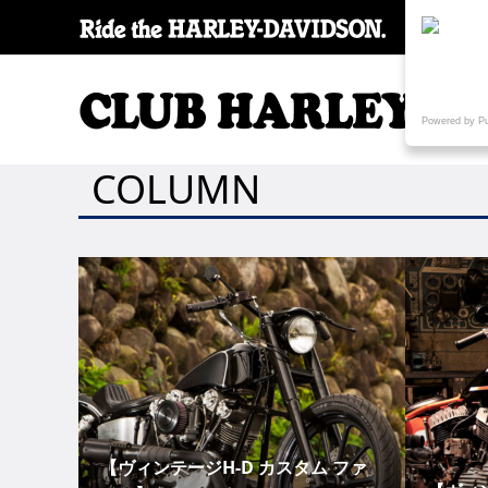
SPECI
Powered by P
COLUMN
【ヴィンテージH-D カスタム ファ