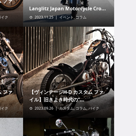
ム ファ
Langlitz Japan Motorcycle Cro...
バイク
2023.11.25
イベント
,
コラム
ム ファ
【ヴィンテージH-D カスタム ファ
イル】旧きよき時代の“...
バイク
2023.09.26
カスタム
,
コラム
,
バイク