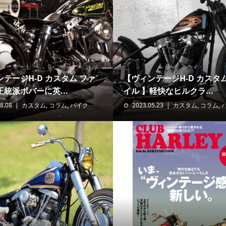
テージH-D カスタム ファ
【ヴィンテージH-D カスタ
統派ボバーに英...
イル 】軽快なヒルクラ...
8.08
カスタム
,
コラム
,
バイク
2023.05.23
カスタム
,
コラム
,