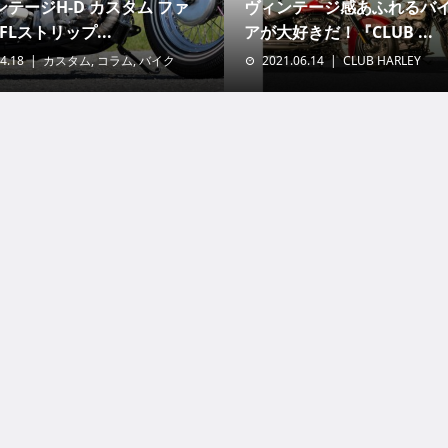
テージH-D カスタム ファ
ヴィンテージ感あふれるバ
FLストリップ...
アが大好きだ！『CLUB ...
4.18
カスタム
,
コラム
,
バイク
2021.06.14
CLUB HARLEY