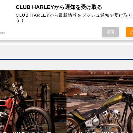
CLUB HARLEYから通知を受け取る
CLUB HARLEYから最新情報をプッシュ通知で受け取
う！
AL
COLUMN
EVENT
MAGAZINE
SHOPPING
拒否
ush7