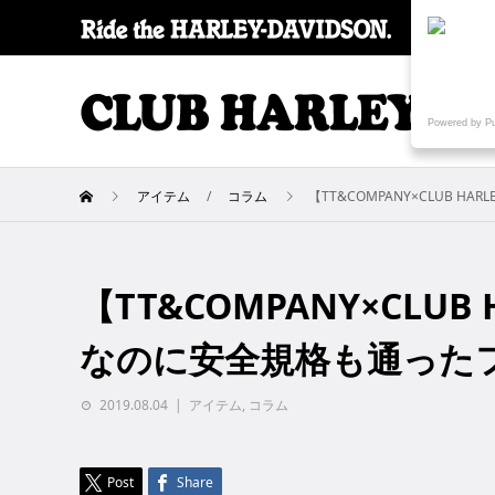
SPECI
Powered by P
アイテム
コラム
【TT&COMPANY×CLUB
【TT&COMPANY×CLU
なのに安全規格も通った
2019.08.04
アイテム
,
コラム
Post
Share