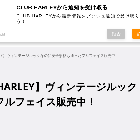
CLUB HARLEYから通知を受け取る
CLUB HARLEYから最新情報をプッシュ通知で受け取
う！
AL
COLUMN
EVENT
MAGAZINE
SHOPPING
拒否
ush7
 HARLEY】ヴィンテージルックなのに安全規格も通ったフルフェイス販売中！
B HARLEY】ヴィンテージルック
フルフェイス販売中！