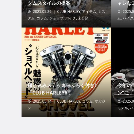
タムスタイルの提案
ャレな
2025.05.29
CLUB HARLEY
,
アイテム
,
カス
2025.0
タム
,
コラム
,
ショップ
,
バイク
,
未分類
ム
,
バイク
綴じ込みステッカーふろく付き!
今年の
『CLUB HARLEY6...
ン”に「F
2025.05.14
CLUB HARLEY
,
コラム
,
マガジ
2025.0
ン
モデル
,
バ