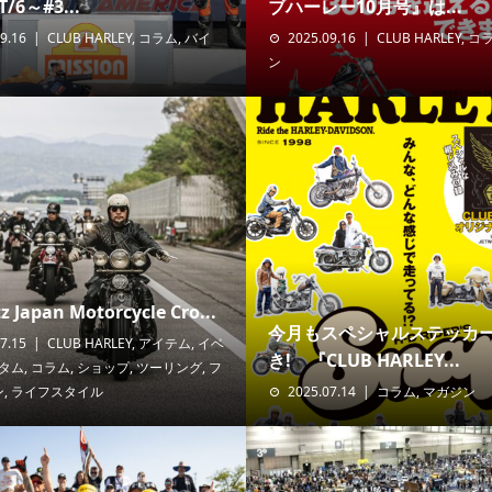
/6～#3...
ブハーレー10月号』は...
9.16
CLUB HARLEY
,
コラム
,
バイ
2025.09.16
CLUB HARLEY
,
コ
ン
z Japan Motorcycle Cro...
今月もスペシャルステッカ
7.15
CLUB HARLEY
,
アイテム
,
イベ
き! 『CLUB HARLEY...
タム
,
コラム
,
ショップ
,
ツーリング
,
フ
ン
,
ライフスタイル
2025.07.14
コラム
,
マガジン