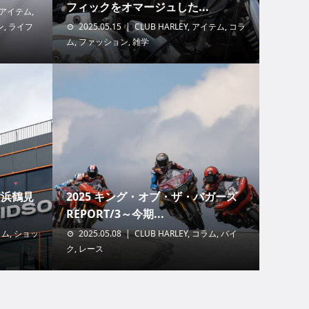
フィックをオマージュした...
アイテム
,
ン
,
ライフ
2025.05.15
CLUB HARLEY
,
アイテム
,
コラ
ム
,
ファッション
,
雑学
横浜鶴見
2025 キング・オブ・ザ・バガーズ
REPORT/3～今期...
ラム
,
ショッ
2025.05.08
CLUB HARLEY
,
コラム
,
バイ
ク
,
レース