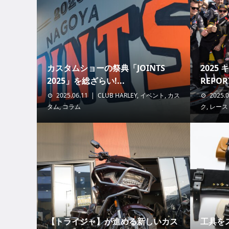
カスタムショーの祭典「JOINTS
2025
2025」を総ざらい!...
REPORT
2025.06.11
CLUB HARLEY
,
イベント
,
カス
2025.0
タム
,
コラム
ク
,
レース
【トライジャ】が進める新しいカス
工具を