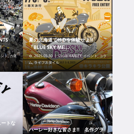
TS
夏の北海道でH-Dを体験せよ!!
「BLUE SKY ME...
ベント
,
カス
2025.05.30
CLUB HARLEY
,
イベント
,
コラ
ム
,
ライフスタイル
ュートな
ハーレー好きな皆さま!! 名作グラ