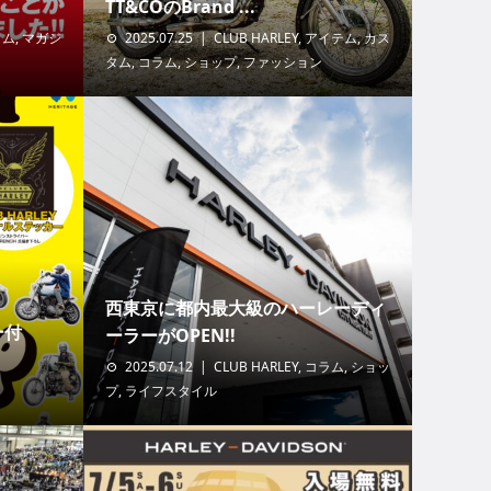
TT&COのBrand ...
ラム
,
マガジ
2025.07.25
CLUB HARLEY
,
アイテム
,
カス
タム
,
コラム
,
ショップ
,
ファッション
西東京に都内最大級のハーレーディ
ー付
ーラーがOPEN!!
2025.07.12
CLUB HARLEY
,
コラム
,
ショッ
プ
,
ライフスタイル