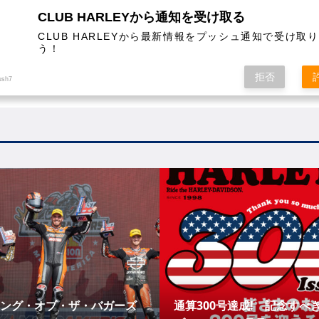
CLUB HARLEYから通知を受け取る
CLUB HARLEYから最新情報をプッシュ通知で受け取
う！
AL
COLUMN
EVENT
MAGAZINE
SHOPPING
拒否
ush7
 キング・オブ・ザ・バガーズ
通算300号達成! 記念すべ