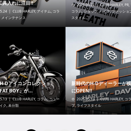
工具入れに注目!!
2025.05.21
CLUB HARLEY
,
PR
,
5.24
CLUB HARLEY
,
アイテム
,
コラ
コラム
,
ショップ
,
バイク
,
ファッショ
,
メインテナンス
スタイル
“H-Dアイコンコレクショ
新時代のH-Dディーラーが
AT BOY」が...
にOPEN!!
5.13
CLUB HARLEY
,
コラム
,
ニュー
2025.05.13
CLUB HARLEY
,
コ
イク
,
未分類
プ
,
ライフスタイル