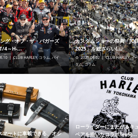
 キング・オブ・ザ・バガーズ
カスタムショーの祭典「JOIN
/4～H-...
2025」を総ざらい!...
6.10
CLUB HARLEY
,
コラム
,
バイ
2025.06.02
CLUB HARLEY
,
イ
タム
,
コラム
ローライダーにまたがるキ
スマートに車載できる、オシ
ベアを描いたコラボTee発...