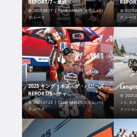
REPORT/7～最終...
REPORT
2025.09.17
CLUB HARLEY
,
コラム
,
バイ
2025.0
ク
,
レース
ク
,
レース
2025 キング・オブ・ザ・バガーズ
Langlit
REPORT/5～チャ...
2025.0
2025.07.23
CLUB HARLEY
,
コラム
,
バイ
ント
,
カス
ク
,
レース
ァッショ