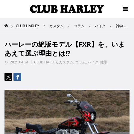
CLUB HARLEY
カスタム
コラム
バイク
雑学
ハーレーの絶版モデル【FXR】を、いま
あえて選ぶ理由とは!?
2025.04.24
CLUB HARLEY
,
カスタム
,
コラム
,
バイク
,
雑学