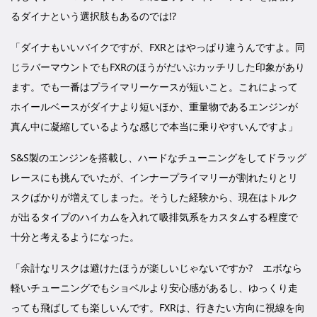
るダイナという選択肢もあるのでは!?
「ダイナもいいバイクですが、FXRとはやっぱり違うんですよ。同
じラバーマウントでもFXRのほうがだいぶカッチリした印象があり
ます。でも一番はプライマリーケースが短いこと。これによって
ホイールベースがダイナより短いほか、重量物であるエンジンが
真ん中に凝縮しているような感じで本当に乗りやすいんですよ」
S&S製のエンジンを搭載し、ハードなチューニングをしてドラッグ
レースにも挑んでいたが、インナープライマリーが割れたりとリ
スクばかりが増えてしまった。そうした経験から、現在はトルク
が出るタイプのハイカムを入れて吸排気系をカスタムする程度で
十分と考えるようになった。
「余計なリスクは避けたほうが楽しいじゃないですか? エボなら
軽いチューニングでもショベルより安心感があるし、ゆっくり走
っても飛ばしても楽しいんです。FXRは、行きたい方向に視線を向