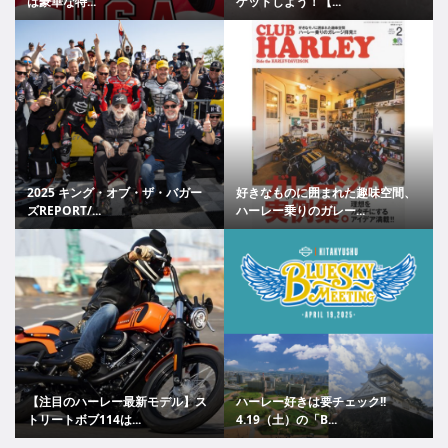
は豪華な特...
ゲットしよう！【...
2025 キング・オブ・ザ・バガー
好きなものに囲まれた趣味空間、
ズREPORT/...
ハーレー乗りのガレー...
【注目のハーレー最新モデル】ス
ハーレー好きは要チェック!!
トリートボブ114は...
4.19（土）の「B...