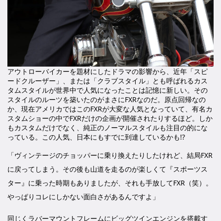
アウトローバイカーを題材にしたドラマの影響から、近年「スピ
ードクルーザー」、または「クラブスタイル」とも呼ばれるカス
タムスタイルが世界中で人気になったことは記憶に新しい。その
スタイルのルーツを築いたのがまさにFXRなのだ。原点回帰なの
か、現在アメリカではこのFXRが大変な人気となっていて、有名カ
スタムショーの中でFXRだけの企画が開催されたりするほど。しか
もカスタムだけでなく、純正のノーマルスタイルも注目の的にな
っている。この人気、日本にもすでに到達しているかも!?
「ヴィンテージのチョッパーに乗り換えたりしたけれど、結局FXR
に戻ってしまう。その後も山道を走るのが楽しくて『スポーツス
ター』に乗った時期もありましたが、それも手放してFXR（笑）。
やっぱりコレにしかない面白さがあるんですよ」
同じくラバーマウントフレームにビッグツインエンジンを搭載す