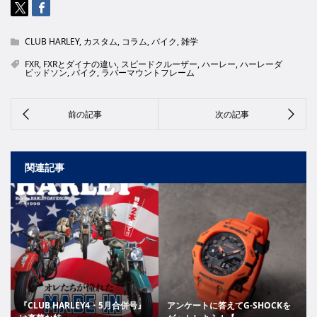
CLUB HARLEY
,
カスタム
,
コラム
,
バイク
,
雑学
FXR
,
FXRとダイナの違い
,
スピードクルーザー
,
ハーレー
,
ハーレーダ
ビッドソン
,
バイク
,
ラバーマウントフレーム
関連記事
『CLUB HARLEY4・5月合併号』
アンケートに答えてG-SHOCKを