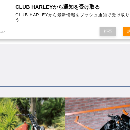
CLUB HARLEYから通知を受け取る
CLUB HARLEYから最新情報をプッシュ通知で受け取
う！
AL
COLUMN
EVENT
MAGAZINE
SHOPPING
拒否
ush7