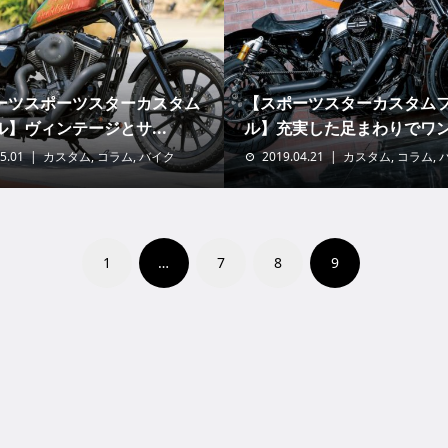
ーツスポーツスターカスタム
【スポーツスターカスタム
】ヴィンテージとサ...
ル】充実した足まわりでワンラ
5.01
カスタム
,
コラム
,
バイク
2019.04.21
カスタム
,
コラム
,
1
…
7
8
9