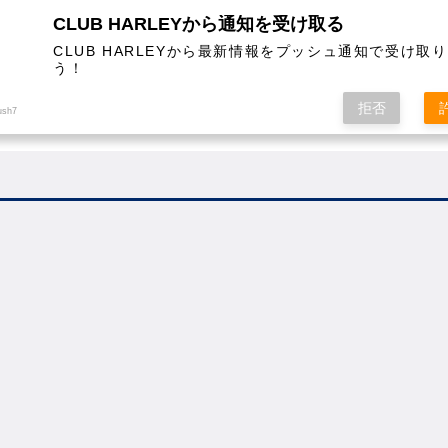
CLUB HARLEYから通知を受け取る
CLUB HARLEYから最新情報をプッシュ通知で受け取
う！
AL
COLUMN
EVENT
MAGAZINE
SHOPPING
拒否
ush7