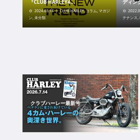
『CLUB HARLEY4...
ディング
2024.03.14
CLUB HARLEY
,
コラム
,
マガジ
2022.0
ン
,
未分類
テナンス
,
クラブハーレー最新号