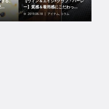
できる、
【ヴィン＆エイジ×クラブ・ハーレ
..
ー】質感＆着用感にこだわっ...
2019.06.18
アイテム
,
コラム