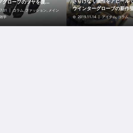
さりげなく個性をアピール
グローブのツヤを復...
ウインターグローブの新作登.
7.01
コラム
,
ファッション
,
メイン
雑学
2019.11.14
アイテム
,
コラム