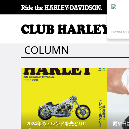
SPECI
Powered by P
COLUMN
2024年のトレンドを先どり!!
雨や日