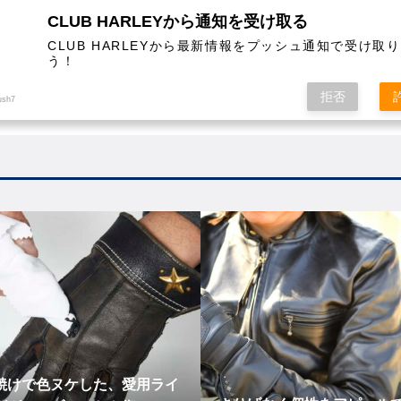
CLUB HARLEYから通知を受け取る
CLUB HARLEYから最新情報をプッシュ通知で受け取
う！
AL
COLUMN
EVENT
MAGAZINE
SHOPPING
拒否
ush7
焼けで色ヌケした、愛用ライ