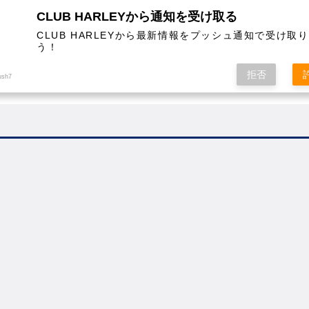
CLUB HARLEYから通知を受け取る
CLUB HARLEYから最新情報をプッシュ通知で受け取
う！
AL
COLUMN
EVENT
MAGAZINE
SHOPPING
拒否
ush7