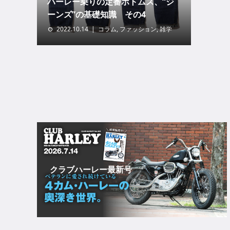
ハーレー乗りの定番ボトムス、“ジ
ーンズ”の基礎知識 その4
2022.10.14
コラム
,
ファッション
,
雑学
クラブハーレー最新号