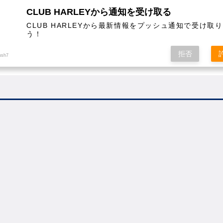
CLUB HARLEYから通知を受け取る
CLUB HARLEYから最新情報をプッシュ通知で受け取
う！
AL
COLUMN
EVENT
MAGAZINE
SHOPPING
拒否
ush7