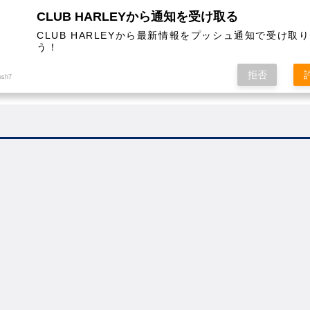
CLUB HARLEYから通知を受け取る
CLUB HARLEYから最新情報をプッシュ通知で受け取
う！
AL
COLUMN
EVENT
MAGAZINE
SHOPPING
拒否
ush7