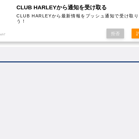
CLUB HARLEYから通知を受け取る
CLUB HARLEYから最新情報をプッシュ通知で受け取
う！
AL
COLUMN
EVENT
MAGAZINE
SHOPPING
拒否
ush7