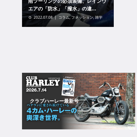
雨ツーリングの必須装備、レインウ
エアの「防水」「撥水」の違...
2022.07.08
コラム
,
ファッション
,
雑学
クラブハーレー最新号