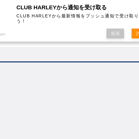
CLUB HARLEYから通知を受け取る
CLUB HARLEYから最新情報をプッシュ通知で受け取
う！
AL
COLUMN
EVENT
MAGAZINE
SHOPPING
拒否
ush7