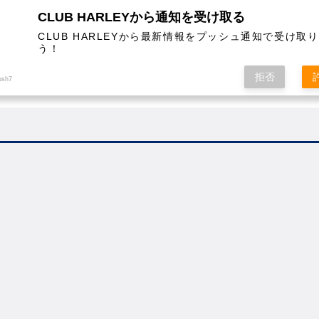
CLUB HARLEYから通知を受け取る
CLUB HARLEYから最新情報をプッシュ通知で受け取
う！
AL
COLUMN
EVENT
MAGAZINE
SHOPPING
拒否
ush7