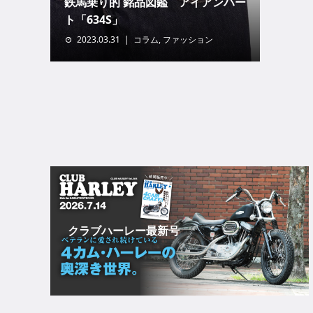
鉄馬乗り的 銘品図鑑 アイアンハー
ト「634S」
2023.03.31
コラム
,
ファッション
クラブハーレー最新号