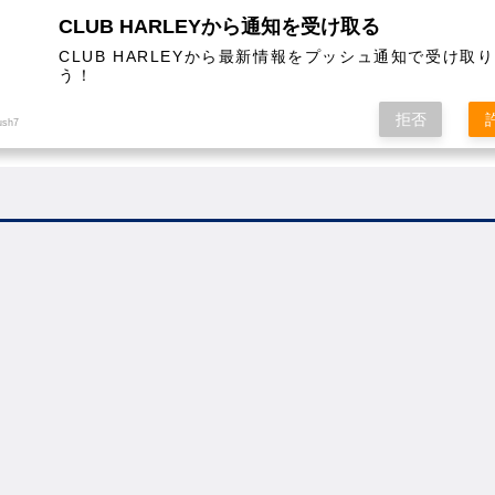
CLUB HARLEYから通知を受け取る
CLUB HARLEYから最新情報をプッシュ通知で受け取
う！
AL
COLUMN
EVENT
MAGAZINE
SHOPPING
拒否
ush7