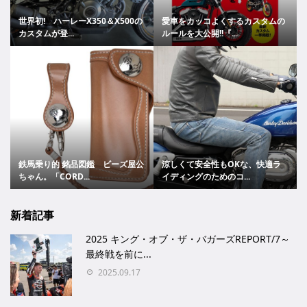
世界初! ハーレーX350＆X500の
愛車をカッコよくするカスタムの
カスタムが登...
ルールを大公開!!『...
鉄馬乗り的 銘品図鑑 ビーズ屋公
涼しくて安全性もOKな、快適ラ
ちゃん。「CORD...
イディングのためのコ...
新着記事
2025 キング・オブ・ザ・バガーズREPORT/7～
最終戦を前に...
2025.09.17