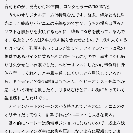
言えるのが、発売から20年間、ロングセラーの“634S”だ。
「うちのオリジナルデニムは特殊なんです。経糸、緯糸ともに単
糸にした綾織りがデニムの定義なのですが、うちの場合は厚みと
ソフトな肌触りを実現するために、緯糸に双糸を使っているんで
す。双糸というのは2本の糸を撚り合わせたもので、糸を太くする
だけでなく、強度もあってコシが出ます。アイアンハートは私の
趣味であるバイクに乗るために作ったものなので、頑丈さや肌触
りは欠かせない要素でした。ヘビーオンスにしたのは転倒時に身
体を守ってくれることや風を通しにくいことを重視しているか
ら。また未洗いの際の表情はもちろん、ヘビーオンス＝色落ちが
悪いという概念も覆したく、はき込むほどにいい顔に育っていく
生地感もこだわりです」
アイアンハートのジーンズが支持されているのは、デニムのク
オリティだけでなく、計算されたシルエットも大きな要因。
「基本的にハーレーは前傾ポジションにならないので、股上を浅
くし、ライディング中にお腹を圧迫しないように配慮していま