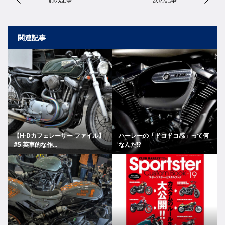
関連記事
【H-Dカフェレーサー ファイル】
ハーレーの「ドコドコ感」って何
#5 英車的な作...
なんだ!?