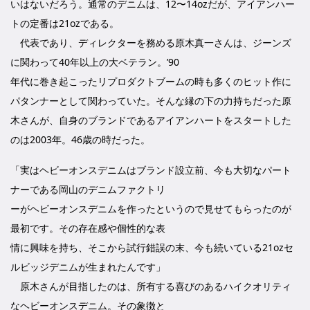
いはないだろう。通常のデニムは、12〜14ozだが、アイアンハー
トの定番は21ozである。
代表であり、ディレクターを務める原木真一さんは、ジーンズ
に関わって40年以上の大ベテラン。’90
年代に巻き起こったリプロダクトブームの時も多くのヒット作に
パタンナーとして関わっていた。そんな縁の下の力持ちだった原
木さんが、自身のブランドであるアイアンハートをスタートした
のは2003年。46歳の時だった。
「実はヘビーオンスデニムはブランド設立前、今も大切なパート
ナーである岡山のデニムファクトリ
ーがヘビーオンスデニムを作ったというので見せてもらったのが
最初です。その存在感や個性的な表
情に興味を持ち、そこから試行錯誤の末、今も続いている21ozセ
ルビッジデニムが生まれたんです」
原木さんが目指したのは、所有する喜びのあるハイクオリティ
なヘビーオンスデニム。その象徴と