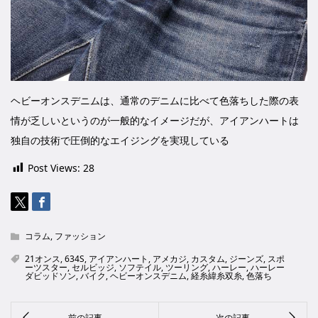
ヘビーオンスデニムは、通常のデニムに比べて色落ちした際の表
情が乏しいというのが一般的なイメージだが、アイアンハートは
独自の技術で圧倒的なエイジングを実現している
Post Views:
28
コラム
,
ファッション
21オンス
,
634S
,
アイアンハート
,
アメカジ
,
カスタム
,
ジーンズ
,
スポ
ーツスター
,
セルビッジ
,
ソフテイル
,
ツーリング
,
ハーレー
,
ハーレー
ダビッドソン
,
バイク
,
ヘビーオンスデニム
,
経糸緯糸双糸
,
色落ち