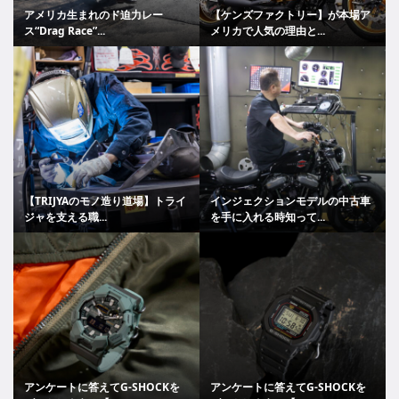
アメリカ生まれのド迫力レー
【ケンズファクトリー】が本場ア
ス“Drag Race”...
メリカで人気の理由と...
【TRIJYAのモノ造り道場】トライ
インジェクションモデルの中古車
ジャを支える職...
を手に入れる時知って...
アンケートに答えてG-SHOCKを
アンケートに答えてG-SHOCKを