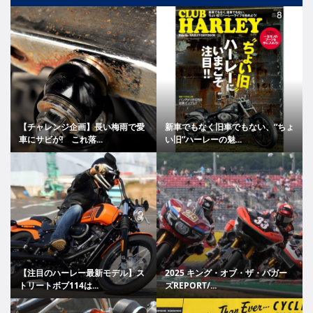
【チャレンジ企画】長い梅雨で愛
新車でもなく旧車でもない、“ちょ
車にサビが! これ落...
い旧”ハーレーの魅...
【注目のハーレー最新モデル】ス
2025 キング・オブ・ザ・バガー
トリートボブ114は...
ズREPORT/...