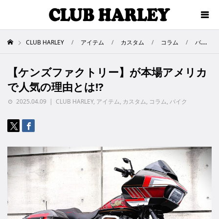
CLUB HARLEY
アイテム
カスタム
コラム
バイク
【ケンズファクトリー】が本場アメリカ
で人気の理由とは!?
2025.04.09
CLUB HARLEY
,
アイテム
,
カスタム
,
コラム
,
バイク