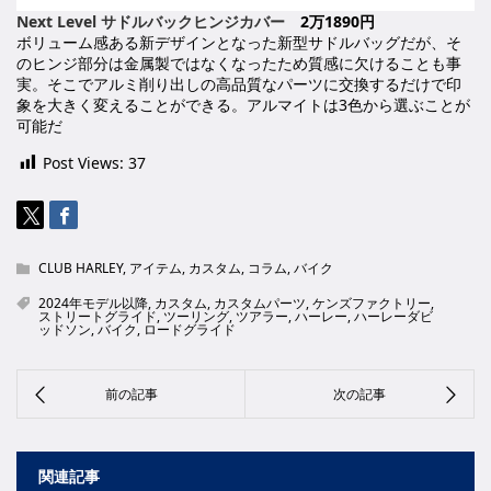
Next Level サドルバックヒンジカバー
2万1890円
ボリューム感ある新デザインとなった新型サドルバッグだが、そ
のヒンジ部分は金属製ではなくなったため質感に欠けることも事
実。そこでアルミ削り出しの高品質なパーツに交換するだけで印
象を大きく変えることができる。アルマイトは3色から選ぶことが
可能だ
Post Views:
37
CLUB HARLEY
,
アイテム
,
カスタム
,
コラム
,
バイク
2024年モデル以降
,
カスタム
,
カスタムパーツ
,
ケンズファクトリー
,
ストリートグライド
,
ツーリング
,
ツアラー
,
ハーレー
,
ハーレーダビ
ッドソン
,
バイク
,
ロードグライド
関連記事