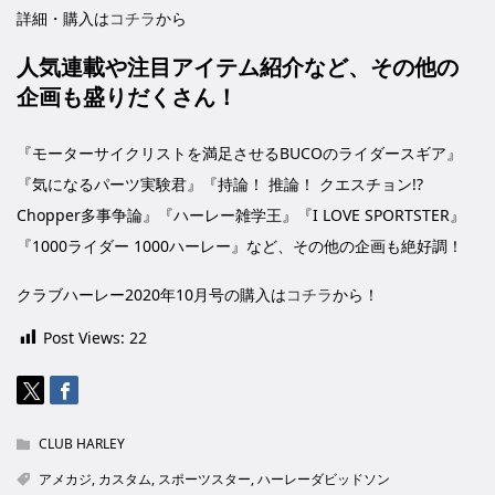
詳細・購入は
コチラ
から
人気連載や注目アイテム紹介など、その他の
企画も盛りだくさん！
『モーターサイクリストを満足させるBUCOのライダースギア』
『気になるパーツ実験君』『持論！ 推論！ クエスチョン!?
Chopper多事争論』『ハーレー雑学王』『I LOVE SPORTSTER』
『1000ライダー 1000ハーレー』など、その他の企画も絶好調！
クラブハーレー2020年10月号の購入は
コチラ
から！
Post Views:
22
CLUB HARLEY
アメカジ
,
カスタム
,
スポーツスター
,
ハーレーダビッドソン