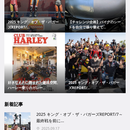
2025 キング・オブ・ザ・バガー
【チャレンジ企画】バイクのシー
ズREPORT/...
トを自分で張り替えて...
好きなものに囲まれた趣味空間、
2025 キング・オブ・ザ・バガー
ハーレー乗りのガレー...
ズREPORT/...
新着記事
2025 キング・オブ・ザ・バガーズREPORT/7～
最終戦を前に...
2025.09.17