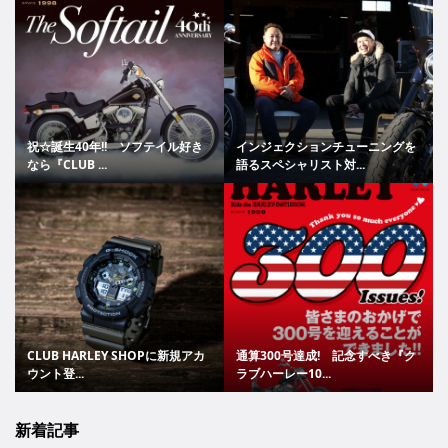
祝☆誕生40年!! ソフテイル好き
インジェクションチューニングを
なら『CLUB ...
語るスペシャリスト対...
CLUB HARLEY SHOPに新規アカ
通算300号達成! 記念すべき『ク
ウント登...
ラブハーレー10...
新着記事